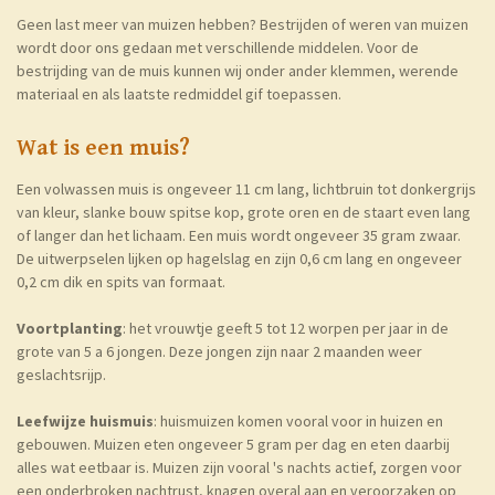
Geen last meer van muizen hebben? Bestrijden of weren van muizen
wordt door ons gedaan met verschillende middelen. Voor de
bestrijding van de muis kunnen wij onder ander klemmen, werende
materiaal en als laatste redmiddel gif toepassen.
Wat is een muis?
Een volwassen muis is ongeveer 11 cm lang, lichtbruin tot donkergrijs
van kleur, slanke bouw spitse kop, grote oren en de staart even lang
of langer dan het lichaam. Een muis wordt ongeveer 35 gram zwaar.
De uitwerpselen lijken op hagelslag en zijn 0,6 cm lang en ongeveer
0,2 cm dik en spits van formaat.
Voortplanting
: het vrouwtje geeft 5 tot 12 worpen per jaar in de
grote van 5 a 6 jongen. Deze jongen zijn naar 2 maanden weer
geslachtsrijp.
Leefwijze huismuis
: huismuizen komen vooral voor in huizen en
gebouwen. Muizen eten ongeveer 5 gram per dag en eten daarbij
alles wat eetbaar is. Muizen zijn vooral 's nachts actief, zorgen voor
een onderbroken nachtrust, knagen overal aan en veroorzaken op